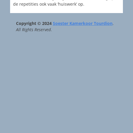
de repetities ook vaak ‘huiswerk’ op.
Copyright © 2024
Soester Kamerkoor Tourdion
.
All Rights Reserved
.